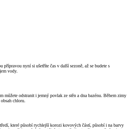
přípravou nyní si ušetříte čas v další sezoně, až se budete s
bjem vody.
áčem můžete odstranit i jemný povlak ze stěn a dna bazénu. Během zimy
 obsah chloru.
tředí, které působí rychlejší korozi kovových částí, působí i na barvy