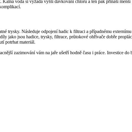
lit. Kalná voda si vyžádá vyšší dávkování chloru a ten pak přináší menš
komplikací.
atné trysky. Následuje odpojení hadic k filtraci a případnému externí
díly jako jsou hadice, trysky, filtrace, průtokové ohřívače dobře prop
í potrhat materiál.
racnější zazimování vám na jaře ušetří hodně času i práce. Investice do