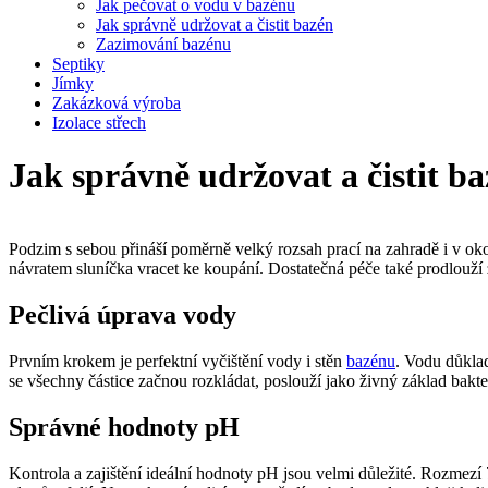
Jak pečovat o vodu v bazénu
Jak správně udržovat a čistit bazén
Zazimování bazénu
Septiky
Jímky
Zakázková výroba
Izolace střech
Jak správně udržovat a čistit b
Podzim s sebou přináší poměrně velký rozsah prací na zahradě i v okol
návratem sluníčka vracet ke koupání. Dostatečná péče také prodlouží
Pečlivá úprava vody
Prvním krokem je perfektní vyčištění vody i stěn
bazénu
. Vodu důklad
se všechny částice začnou rozkládat, poslouží jako živný základ bakt
Správné hodnoty pH
Kontrola a zajištění ideální hodnoty pH jsou velmi důležité. Rozmezí 7,