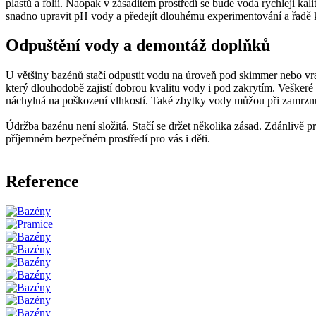
plastů a folií. Naopak v zásaditém prostředí se bude voda rychleji ka
snadno upravit pH vody a předejít dlouhému experimentování a řadě 
Odpuštění vody a demontáž doplňků
U většiny bazénů stačí odpustit vodu na úroveň pod skimmer nebo vr
který dlouhodobě zajistí dobrou kvalitu vody i pod zakrytím. Veškeré 
náchylná na poškození vlhkostí. Také zbytky vody můžou při zamrznut
Údržba bazénu není složitá. Stačí se držet několika zásad. Zdánlivě p
příjemném bezpečném prostředí pro vás i děti.
Reference