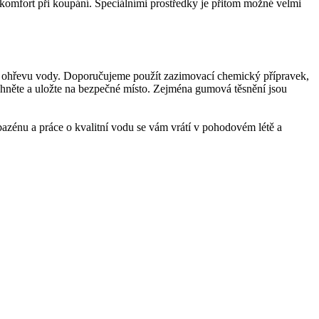
í komfort při koupání. Speciálními prostředky je přitom možné velmi
mu ohřevu vody. Doporučujeme použít zazimovací chemický přípravek,
láchněte a uložte na bezpečné místo. Zejména gumová těsnění jsou
 bazénu a práce o kvalitní vodu se vám vrátí v pohodovém létě a