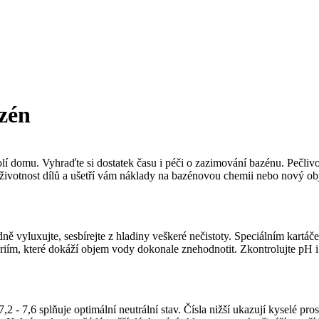
azén
í domu. Vyhraďte si dostatek času i péči o zazimování bazénu. Pečlivou 
 životnost dílů a ušetří vám náklady na bazénovou chemii nebo nový o
ně vyluxujte, sesbírejte z hladiny veškeré nečistoty. Speciálním kart
eriím, které dokáží objem vody dokonale znehodnotit. Zkontrolujte pH i
2 - 7,6 splňuje optimální neutrální stav. Čísla nižší ukazují kyselé pros