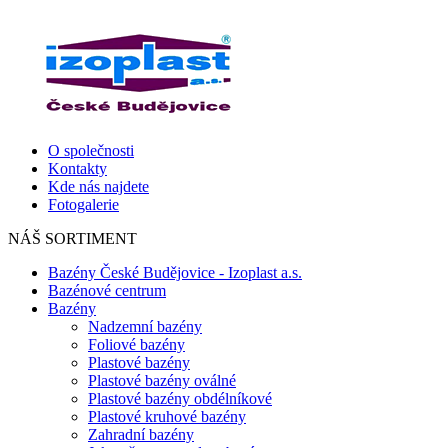
O společnosti
Kontakty
Kde nás najdete
Fotogalerie
NÁŠ SORTIMENT
Bazény České Budějovice - Izoplast a.s.
Bazénové centrum
Bazény
Nadzemní bazény
Foliové bazény
Plastové bazény
Plastové bazény oválné
Plastové bazény obdélníkové
Plastové kruhové bazény
Zahradní bazény