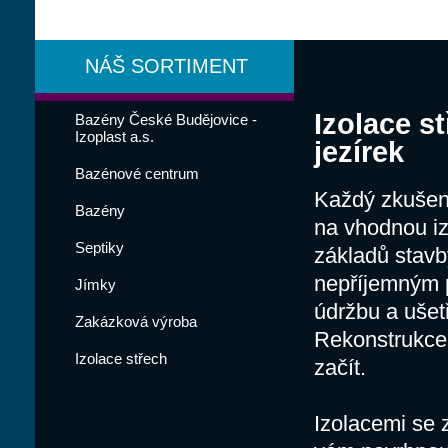
NÁŠ SORTIMENT
Izolace s
Bazény České Budějovice -
Izoplast a.s.
jezírek
Bazénové centrum
Každý zkušen
Bazény
na vhodnou izo
Septiky
základů stavb
nepříjemným p
Jímky
údržbu a ušetř
Zakázková výroba
Rekonstrukce 
Izolace střech
začít.
Izolacemi se