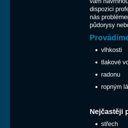
vám navrhnout
dispozici pro
nás problémem 
půdorysy nebo
Provádíme 
vlhkosti
tlakové v
radonu
ropným l
Nejčastěji 
střech