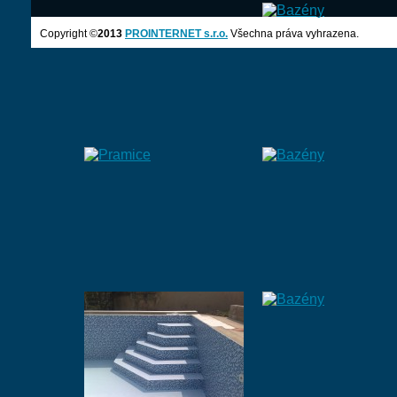
Copyright ©
2013
PROINTERNET s.r.o.
Všechna práva vyhrazena.