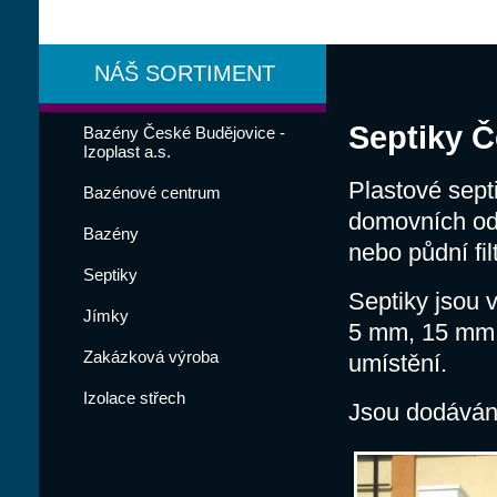
NÁŠ SORTIMENT
Septiky 
Bazény České Budějovice -
Izoplast a.s.
Plastové septi
Bazénové centrum
domovních odp
Bazény
nebo půdní filt
Septiky
Septiky jsou 
Jímky
5 mm, 15 mm n
Zakázková výroba
umístění.
Izolace střech
Jsou dodávány