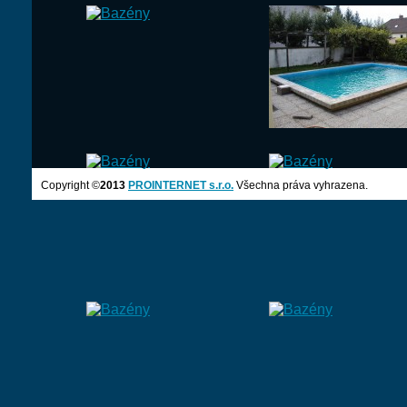
Copyright ©
2013
PROINTERNET s.r.o.
Všechna práva vyhrazena.