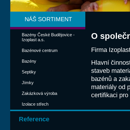
NÁŠ SORTIMENT
O společn
Bazény České Budějovice -
Izoplast a.s.
Firma Izoplas
Bazénové centrum
Bazény
Hlavní činnos
staveb materi
Septiky
bazénů a zak
Jímky
materiály od 
Zakázková výroba
certifikaci pr
Izolace střech
Reference