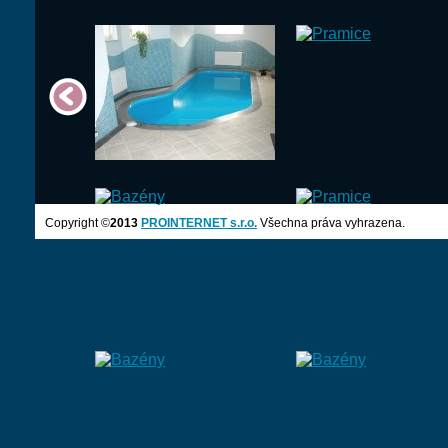
Copyright ©
2013
PROINTERNET s.r.o.
Všechna práva vyhrazena.